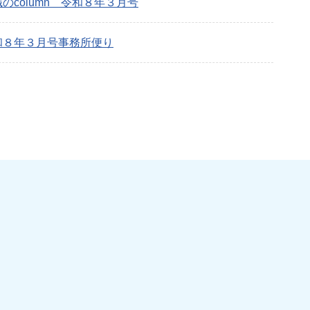
のcolumn 令和８年３月号
和８年３月号事務所便り