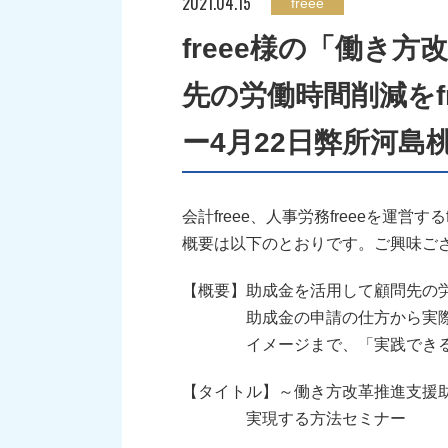
2021.04.15
freee
freee様の「働き
先の労働時間削減をf
ー4月22日弊所河島
会計freee、人事労務freeeを運営
概要は以下のとおりです。ご興味ご
【概要】助成金を活用して顧問先の
助成金の申請の仕方から実際に顧問
イメージまで、「実践できる」
【タイトル】～働き方改革推進支援助
実現する方法セミナー