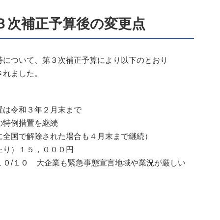
３次補正予算後の変更点
持について、第３次補正予算により以下のとおり
されました。
は令和３年２月末まで
の特例措置を継続
で解除された場合も４月末まで継続）
り）１５，０００円
１０ 大企業も緊急事態宣言地域や業況が厳しい