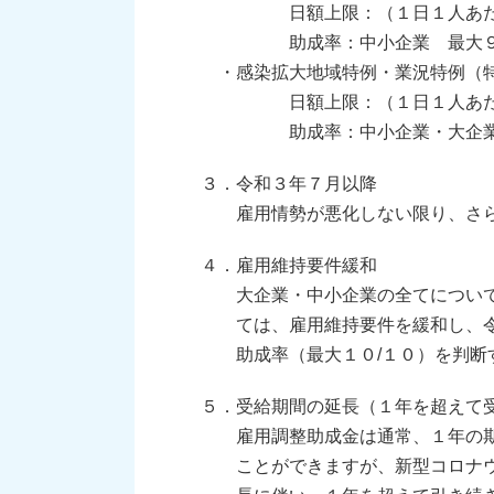
日額上限：（１日１人あたり
助成率：中小企業 最大９/１
・感染拡大地域特例・業況特例（
日額上限：（１日１人あたり
助成率：中小企業・大企業 
３．令和３年７月以降
雇用情勢が悪化しない限り、さら
４．雇用維持要件緩和
大企業・中小企業の全てについて
ては、雇用維持要件を緩和し、令
助成率（最大１０/１０）を判断
５．受給期間の延長（１年を超えて
雇用調整助成金は通常、１年の期
ことができますが、新型コロナウ