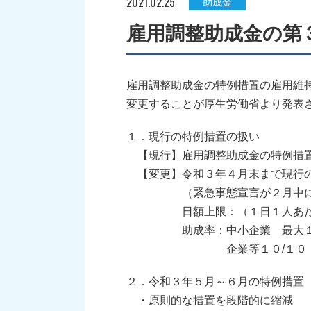
2021.02.25
助成金
雇用調整助成金の第
雇用調整助成金の特例措置の雇用維
変更することが厚生労働省より発表
１．現行の特例措置の扱い
【現行】雇用調整助成金の特例措置
【変更】令和３年４月末まで現行
（緊急事態宣言が２月中に全国
日額上限：（１日１人あた
助成率：中小企業 最大１０/
企業等１０/１０
２．令和３年５月～６月の特例措置
・原則的な措置を段階的に縮減