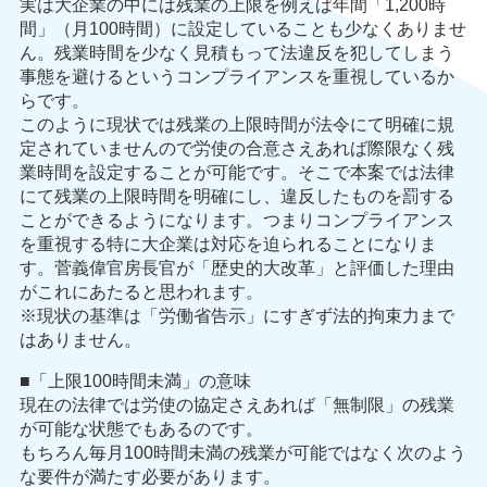
実は大企業の中には残業の上限を例えば年間「1,200時
間」（月100時間）に設定していることも少なくありませ
ん。残業時間を少なく見積もって法違反を犯してしまう
事態を避けるというコンプライアンスを重視しているか
らです。
このように現状では残業の上限時間が法令にて明確に規
定されていませんので労使の合意さえあれば際限なく残
業時間を設定することが可能です。そこで本案では法律
にて残業の上限時間を明確にし、違反したものを罰する
ことができるようになります。つまりコンプライアンス
を重視する特に大企業は対応を迫られることになりま
す。菅義偉官房長官が「歴史的大改革」と評価した理由
がこれにあたると思われます。
※現状の基準は「労働省告示」にすぎず法的拘束力まで
はありません。
■「上限100時間未満」の意味
現在の法律では労使の協定さえあれば「無制限」の残業
が可能な状態でもあるのです。
もちろん毎月100時間未満の残業が可能ではなく次のよう
な要件が満たす必要があります。