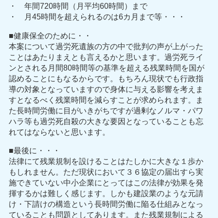
・ 年間720時間（月平均60時間）まで
・ 月45時間を超えられるのは6カ月まで等・・・
■健康保全のために・・
本案について過労死遺族の方の中で批判の声が上がった
ことはあたりまえとも言えるかと思います。過労死ライ
ンとされる月間80時間等の基準を超える残業時間を国が
認めることにもなるからです。もちろん現状でも行政指
導の対象となっていますので身体に与える影響を考えま
すとなるべく残業時間を減らすことが求められます。ま
た長時間労働に目がいきがちですが過剰なノルマ・パワ
ハラ等も過労死自殺の大きな要因となっていることも忘
れてはならないと思います。
■最後に・・・
法律にて残業規制を設けることはたしかに大きな１歩か
もしれません。ただ現状において３６協定の届出すら実
施できていない中小企業にとってはこの法律が効果を発
揮するかは難しく感じます。しかも建設業のような元請
け・下請けの構造という長時間労働に陥る仕組みとなっ
ていることも問題としてあります。また残業規制による