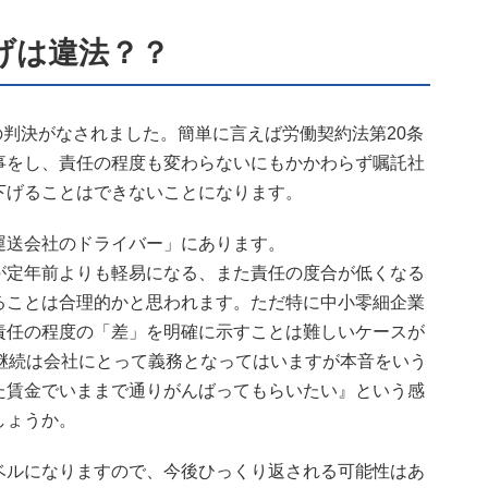
げは違法？？
目の判決がなされました。簡単に言えば労働契約法第20条
事をし、責任の程度も変わらないにもかかわらず嘱託社
下げることはできないことになります。
運送会社のドライバー」にあります。
が定年前よりも軽易になる、また責任の度合が低くなる
ることは合理的かと思われます。ただ特に中小零細企業
責任の程度の「差」を明確に示すことは難しいケースが
用継続は会社にとって義務となってはいますが本音をいう
た賃金でいままで通りがんばってもらいたい』という感
しょうか。
ベルになりますので、今後ひっくり返される可能性はあ