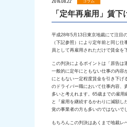
2016.08.22
コラム
「定年再雇用」賃下
平成28年5月13日東京地裁にて注
（下記参照）により定年前と同じ仕
員として再雇用されただけで賃金を
この判決によるポイントは「原告は
一般的に定年にともない仕事の内容
にともない一定程度賃金を引き下げ
のドライバー職において仕事内容、
多いと考えれます。65歳までの雇
と『雇用を継続するかわりに減額し
覚の事業者の方も多いのではないで
もちろんこの判決はあくまで地裁レ