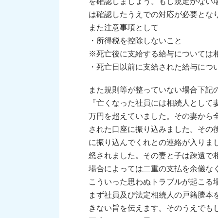
を確認しましょう。もし規定がない
は確認したうえでの対応が必要とな
また注意事項として
・所得税を控除しないこと
※死亡後に支給する給与については
・死亡日以前に支給された給与につ
また規則等が整っていない場合下記
『亡くなった社員には相続人として妻
万円を超えていました。その妻から
された口座に振り込みました。その
に振り込んでくれとの連絡が入りま
怒されました。その妻と子は疎遠で
場合によっては二重の支払を余儀な
こういった思わぬトラブルが起こる
まず社員及び法定相続人の戸籍謄本
きない旨を伝えます。そのうえでも