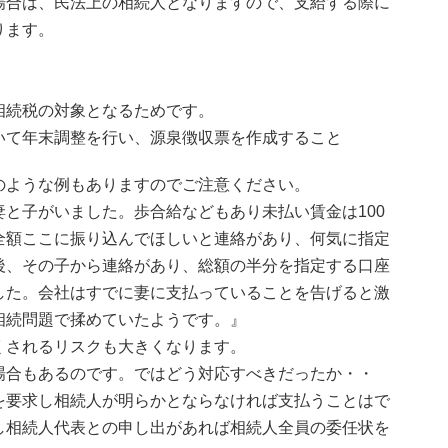
場合は、民法上の相続人となりますので、支給する際に
ります。
相続税の対象となるためです。
いて年末調整を行い、源泉徴収票を作成すること
のような例もありますのでご注意ください。
と子がいました。歩合給などもあり未払い賃金は100
全額ここに振り込んでほしいと連絡があり、何気に指定
後、その子から連絡があり、総額の半分を指定する口座
した。会社はすでに妻に支払っていることを告げると激
相続問題で揉めていたようです。』
くされるリスクも大きくなります。
場合もあるのです。ではどう対応すべきだったか・・
を要求し相続人が明らかとならなければ支払うことはで
し相続人代表との申し出があれば相続人全員の委任状を