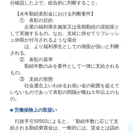
分確認した上で、総合的に判断すること。
【永年勤続表彰金における判断要件】
① 表彰の目的
企業の福利厚生施策又は長期勤続の奨励策と
して実施するもの。なお、支給に併せてリフレッシ
ュ休暇が付与されるような場合
は、より福利厚生としての側面が強いと判断
される。
② 表彰の基準
勤続年数のみを要件として一律に支給される
もの。
③ 支給の形態
社会通念上いわゆるお祝い金の範囲を超えて
いないものであって表彰の間隔が概ね５年以上のも
の。
■ 労働保険上の取扱い
行政手引50502によると、「勤続年数に応じて支
給される勤続褒賞金は、一般的には、賃金とは認め