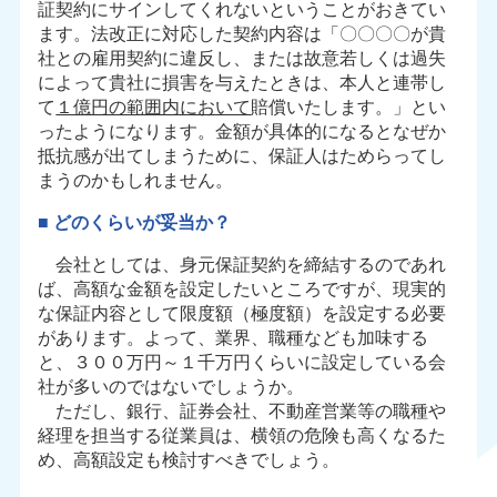
証契約にサインしてくれないということがおきてい
ます。法改正に対応した契約内容は「〇〇〇〇が貴
社との雇用契約に違反し、または故意若しくは過失
によって貴社に損害を与えたときは、本人と連帯し
て
１億円の範囲内において
賠償いたします。」とい
ったようになります。金額が具体的になるとなぜか
抵抗感が出てしまうために、保証人はためらってし
まうのかもしれません。
■ どのくらいが妥当か？
会社としては、身元保証契約を締結するのであれ
ば、高額な金額を設定したいところですが、現実的
な保証内容として限度額（極度額）を設定する必要
があります。よって、業界、職種なども加味する
と、３００万円～１千万円くらいに設定している会
社が多いのではないでしょうか。
ただし、銀行、証券会社、不動産営業等の職種や
経理を担当する従業員は、横領の危険も高くなるた
め、高額設定も検討すべきでしょう。