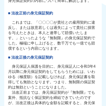
身元保証契約の内容について簡単に解説します。
■ 法改正前の身元保証契約
これまでは、「〇〇〇〇が貴社との雇用契約に違
反し、または故意若しくは過失によって貴社に損害
を与えたときは、本人と連帯して賠償いたしま
す。」といったような『無制限』の身元保証契約で
した。極端に申し上げると、数千万でも一億でも賠
償するという内容になります。
■ 法改正後の身元保証契約
身元保証人保護を目的に、身元保証人に令和3年4
月以降に身元保証契約をしてもらうためには、いわ
ゆる（極度額）を記載しなければ、身元保証書を取
得しても無効となります。つまり、無制限の保証契
約は無効ということになりました。
法改正前までは、身元保証契約が『無制限』でも
案外、抵抗なく保証契約を締結できていたのです
が、法改正後は具体的な金額を記載すると、身元保