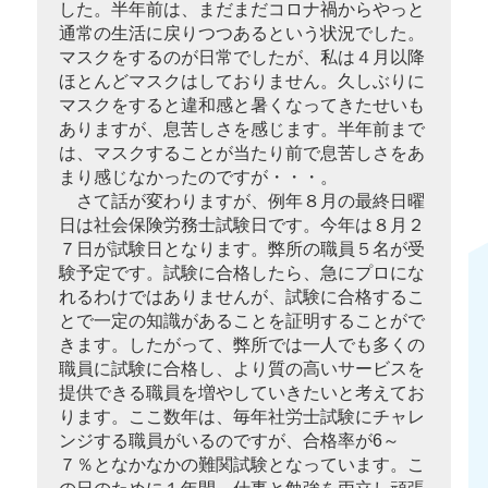
した。半年前は、まだまだコロナ禍からやっと
通常の生活に戻りつつあるという状況でした。
マスクをするのが日常でしたが、私は４月以降
ほとんどマスクはしておりません。久しぶりに
マスクをすると違和感と暑くなってきたせいも
ありますが、息苦しさを感じます。半年前まで
は、マスクすることが当たり前で息苦しさをあ
まり感じなかったのですが・・・。
さて話が変わりますが、例年８月の最終日曜
日は社会保険労務士試験日です。今年は８月２
７日が試験日となります。弊所の職員５名が受
験予定です。試験に合格したら、急にプロにな
れるわけではありませんが、試験に合格するこ
とで一定の知識があることを証明することがで
きます。したがって、弊所では一人でも多くの
職員に試験に合格し、より質の高いサービスを
提供できる職員を増やしていきたいと考えてお
ります。ここ数年は、毎年社労士試験にチャレ
ンジする職員がいるのですが、合格率が6～
７％となかなかの難関試験となっています。こ