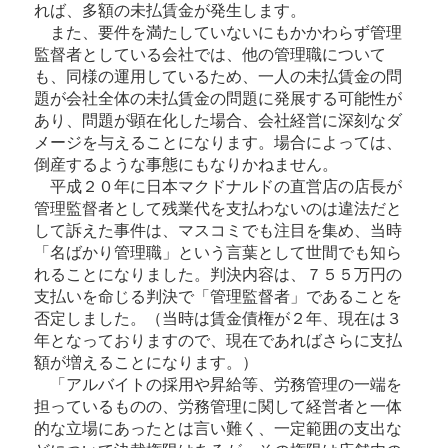
れば、多額の未払賃金が発生します。
また、要件を満たしていないにもかかわらず管理
監督者としている会社では、他の管理職について
も、同様の運用しているため、一人の未払賃金の問
題が会社全体の未払賃金の問題に発展する可能性が
あり、問題が顕在化した場合、会社経営に深刻なダ
メージを与えることになります。場合によっては、
倒産するような事態にもなりかねません。
平成２０年に日本マクドナルドの直営店の店長が
管理監督者として残業代を支払わないのは違法だと
して訴えた事件は、マスコミでも注目を集め、当時
「名ばかり管理職」という言葉として世間でも知ら
れることになりました。判決内容は、７５５万円の
支払いを命じる判決で「管理監督者」であることを
否定しました。（当時は賃金債権が２年、現在は３
年となっておりますので、現在であればさらに支払
額が増えることになります。）
「アルバイトの採用や昇給等、労務管理の一端を
担っているものの、労務管理に関して経営者と一体
的な立場にあったとは言い難く、一定範囲の支出な