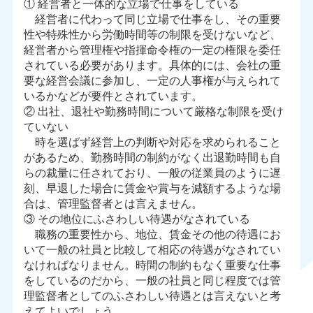
① 経営者と一体的な立場で仕事をしている
経営者に代わって同じ立場で仕事をし、その重要
性や特殊性から労働時間等の制限を受けないなど、
経営者から管理権や指揮命令権の一定の権限を委任
されている必要があります。具体的には、会社の重
要な経営会議に参加し、一定の人事権が与えられて
いるかなどが要件とされています。
② 出社、退社や勤務時間について厳格な制限を受け
ていない
時を選ばず経営上の判断や対応を求められること
があるため、勤務時間の制約がなく出退勤時間も自
らの裁量に任されており、一般の従業員のように遅
刻、早退した場合に賃金や賞与を減額するような場
合は、管理監督者とは言えません。
③ その地位にふさわしい待遇がなされている
職務の重要性から、地位、賃金その他の待遇にお
いて一般の社員と比較して相応の待遇がなされてい
なければなりません。時間の制約もなく重要な仕事
をしているのだから、一般の社員と同じ程度では管
理監督者としてのふさわしい待遇とは言えないと考
えてよいでしょう。