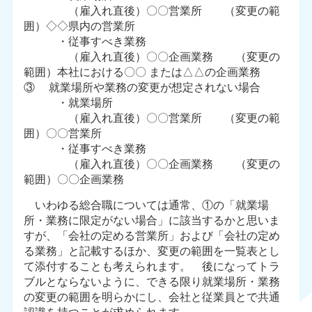
（雇入れ直後）〇〇営業所 （変更の範
囲）◇◇県内の営業所
・従事すべき業務
（雇入れ直後）〇〇企画業務 （変更の
範囲）本社における〇〇 または△△の企画業務
③ 就業場所や業務の変更が想定されない場合
・就業場所
（雇入れ直後）〇〇営業所 （変更の範
囲）〇〇営業所
・従事すべき業務
（雇入れ直後）〇〇企画業務 （変更の
範囲）〇〇企画業務
いわゆる総合職については通常、①の「就業場
所・業務に限定がない場合」に該当するかと思いま
すが、「会社の定める営業所」および「会社の定め
る業務」と記載するほか、変更の範囲を一覧表とし
て添付することも考えられます。 後になってトラ
ブルとならないように、できる限り就業場所・業務
の変更の範囲を明らかにし、会社と従業員とで共通