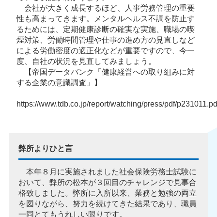
会社が大きく成長するほど、人事労務管理の重要
性も高まってきます。メンタルヘルス不調を防止す
るためには、定期健康診断の確実な実施、職場の喫
煙対策、労働時間管理や仕事の進め方の見直しなど
による労働密度の適正化などが重要ですので、今一
度、自社の状況を見直してみましょう。
【帝国データバンク「健康経営への取り組みに対
する企業の意識調査」】
https://www.tdb.co.jp/report/watching/press/pdf/p231011.pd
弊所よりひと言
本年８月に実施されました社会保険労務士試験に
おいて、弊所の松本が３回目のチャレンジで見事合
格致しました。弊所に入所以来、業務と勉強の両立
を図りながら、努力を続けてきた結果であり、職員
一同とてもうれしい限りです。