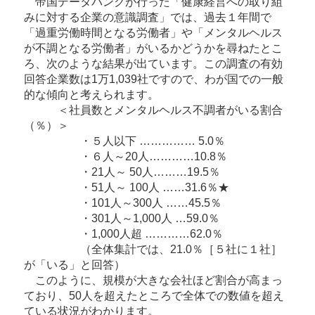
帝国データバンクが行った「健康経営への取り組
みに対する企業の意識調査」では、過去１年間で
「過重労働時間となる労働者」や「メンタルヘルス
が不調となる労働者」がいるかどうかを尋ねたとこ
ろ、次のような結果が出ています。この調査の有効
回答企業数は1万1,039社ですので、わが国での一般
的な傾向と考えられます。
＜社員数とメンタルヘルス不調者がいる割合
（％）＞
・５人以下 …………… 5.0％
・６人～20人…………10.8％
・21人～ 50人………19.5％
・51人～ 100人 ……31.6％★
・101人～300人 ……45.5％
・301人～1,000人 …59.0％
・1,000人超 …………62.0％
（全体集計では、21.0％［５社に１社］
が「いる」と回答）
このように、規模が大きな会社ほど割合が高まっ
ており、50人を超えたところで全体での数値を超え
ている状況がわかります。