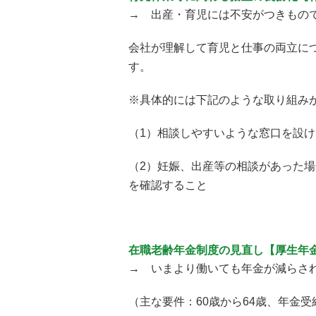
→ 出産・育児には不安がつきもの
会社が理解して育児と仕事の両立に
す。
※具体的には下記のような取り組み
（1）相談しやすいような窓口を設
（2）妊娠、出産等の相談があった
を確認すること
在職老齢年金制度の見直し【厚生年
→ いまより働いても年金が減らさ
（主な要件：60歳から64歳、年金