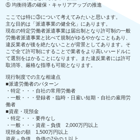
⑤ 均衡待遇の確保・キャリアアップの推進
ここでは特に③について考えてみたいと思います。
主な目的は「派遣事業の健全化」にあります。
現在の特定労働者派遣事業は届出制となり許可制の一般
労働者派遣事業と比べて規制がゆるやかなこともあり、
違反業者が後を絶たないことが背景としてあります。そ
こで全て許可制にすることで業者をより高いハードルに
て選別をはかることになります。また違反業者には許可
取消等、厳格な指導も可能となります。
現行制度での主な相違点
■派遣労働者のパターン
・特定・・・自社の常用労働者
・一般・・・登録者・臨時・日雇い短期・自社の雇用労
働者
■資産・現預金
・特定・・・要件なし
・一般・・・資産－負債 2,000万円以上
現預金の額 1,500万円以上
資産－負債 負債の7分の１以上